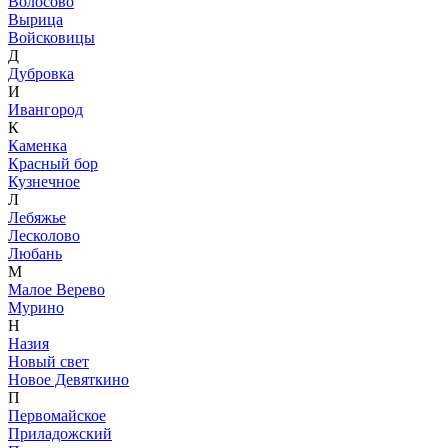
Волосово
Вырица
Войсковицы
Д
Дубровка
И
Ивангород
К
Каменка
Красный бор
Кузнечное
Л
Лебяжье
Лесколово
Любань
М
Малое Верево
Мурино
Н
Назия
Новый свет
Новое Девяткино
П
Первомайское
Приладожский