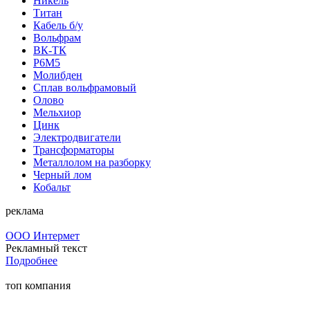
Никель
Титан
Кабель б/у
Вольфрам
ВК-ТК
Р6М5
Молибден
Сплав вольфрамовый
Олово
Мельхиор
Цинк
Электродвигатели
Трансформаторы
Металлолом на разборку
Черный лом
Кобальт
реклама
ООО Интермет
Рекламный текст
Подробнее
топ компания