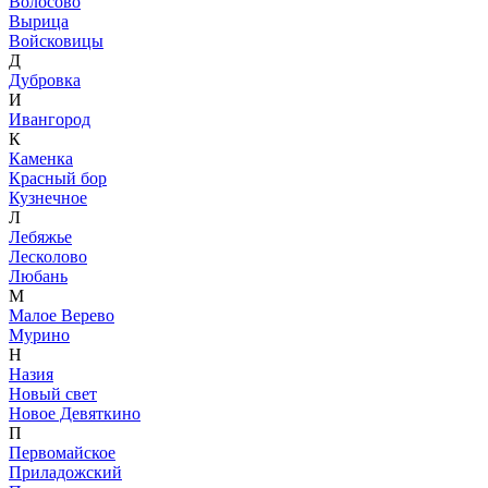
Волосово
Вырица
Войсковицы
Д
Дубровка
И
Ивангород
К
Каменка
Красный бор
Кузнечное
Л
Лебяжье
Лесколово
Любань
М
Малое Верево
Мурино
Н
Назия
Новый свет
Новое Девяткино
П
Первомайское
Приладожский