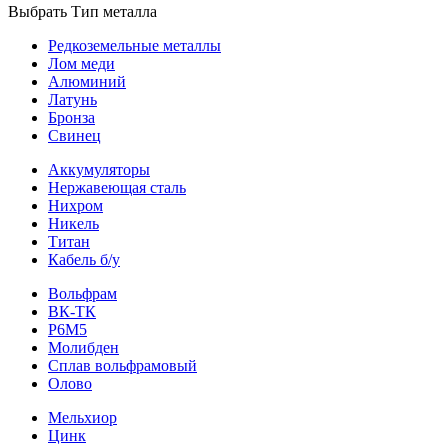
Выбрать Тип металла
Редкоземельные металлы
Лом меди
Алюминий
Латунь
Бронза
Свинец
Аккумуляторы
Нержавеющая сталь
Нихром
Никель
Титан
Кабель б/у
Вольфрам
ВК-ТК
Р6М5
Молибден
Сплав вольфрамовый
Олово
Мельхиор
Цинк